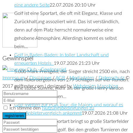
eine andere Seite
22.07.2026 20:10 Uhr
Golf ist eine Sportart, die oft mit Eleganz, Klasse und
Zurückhaltung assoziiert wird. Das ist verständlich,
denn auf dem Platz herrscht normalerweise eine
gehobene Atmosphäre. Allerdings kommt es selbst
beim…
Golf in Baden-Baden: In toller Landschaft und
Gewinnspiel
erneuerten Hotels
19.07.2026 21:23 Uhr
5.000 Mark Preisgeld, der Sieger streicht 2500 ein, nach
Impressum
/
Disclaimer
/
AGB
/
Mediadaten
/
Datenschutz
©
dem Rekordergebnis von 279 Schlägen auf vier Runden.
2017 golftester.com | designed by
Webdesign Manching
Eine stolze Summe, mehr als der große Henry Vardon
zuvor jeweils bei seinen…
Golf-Wetten zur PGA Tour: die Majors und worauf es
Ich stimme den
Nutzungsbedingungen zu
beim Anbietervergleich ankommt
19.07.2026 21:08 Uhr
Kaum eine andere Sportart bringt so große Starterfelder
mit sich wie das Profigolf. Bei den großen Turnieren der