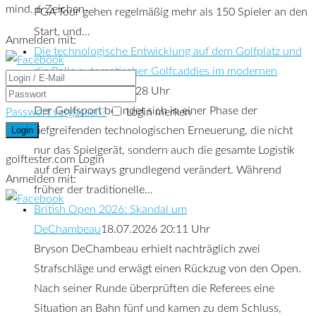
mind. 6 Zeichen
PGA Tour gehen regelmäßig mehr als 150 Spieler an den
Start, und…
Anmelden mit:
Die technologische Entwicklung auf dem Golfplatz und
die Rolle automatischer Golfcaddies im modernen
Sport
19.07.2026 20:28 Uhr
Der Golfsport befindet sich in einer Phase der
Passwort vergessen?
Login merken
tiefgreifenden technologischen Erneuerung, die nicht
nur das Spielgerät, sondern auch die gesamte Logistik
golftester.com Login
auf den Fairways grundlegend verändert. Während
Anmelden mit:
früher der traditionelle…
British Open 2026: Skandal um
DeChambeau
18.07.2026 20:11 Uhr
Bryson DeChambeau erhielt nachträglich zwei
Strafschläge und erwägt einen Rückzug von den Open.
Nach seiner Runde überprüften die Referees eine
Situation an Bahn fünf und kamen zu dem Schluss,