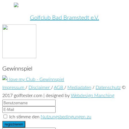
Golfclub Bad Bramstedt e.V.
Gewinnspiel
Impressum
/
Disclaimer
/
AGB
/
Mediadaten
/
Datenschutz
©
2017 golftester.com | designed by
Webdesign Manching
Ich stimme den
Nutzungsbedingungen zu