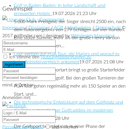
Golf in Baden-Baden: In toller Landschaft und
Gewinnspiel
erneuerten Hotels
19.07.2026 21:23 Uhr
5.000 Mark Preisgeld, der Sieger streicht 2500 ein, nach
Impressum
/
Disclaimer
/
AGB
/
Mediadaten
/
Datenschutz
©
dem Rekordergebnis von 279 Schlägen auf vier Runden.
2017 golftester.com | designed by
Webdesign Manching
Eine stolze Summe, mehr als der große Henry Vardon
zuvor jeweils bei seinen…
Golf-Wetten zur PGA Tour: die Majors und worauf es
Ich stimme den
Nutzungsbedingungen zu
beim Anbietervergleich ankommt
19.07.2026 21:08 Uhr
Kaum eine andere Sportart bringt so große Starterfelder
mit sich wie das Profigolf. Bei den großen Turnieren der
mind. 6 Zeichen
PGA Tour gehen regelmäßig mehr als 150 Spieler an den
Start, und…
Anmelden mit:
Die technologische Entwicklung auf dem Golfplatz und
die Rolle automatischer Golfcaddies im modernen
Sport
19.07.2026 20:28 Uhr
Der Golfsport befindet sich in einer Phase der
Passwort vergessen?
Login merken