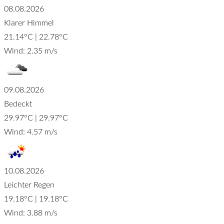
08.08.2026
Klarer Himmel
21.14°C | 22.78°C
Wind: 2.35 m/s
09.08.2026
Bedeckt
29.97°C | 29.97°C
Wind: 4.57 m/s
10.08.2026
Leichter Regen
19.18°C | 19.18°C
Wind: 3.88 m/s