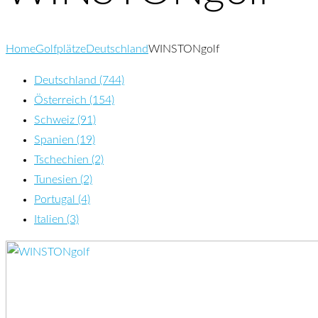
Home
Golfplätze
Deutschland
WINSTONgolf
Deutschland (744)
Österreich (154)
Schweiz (91)
Spanien (19)
Tschechien (2)
Tunesien (2)
Portugal (4)
Italien (3)