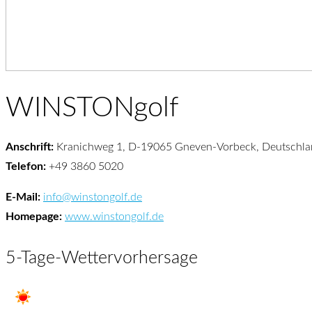
WINSTONgolf
Anschrift:
Kranichweg 1, D-19065 Gneven-Vorbeck, Deutschl
Telefon:
+49 3860 5020
E-Mail:
info@winstongolf.de
Homepage:
www.winstongolf.de
5-Tage-Wettervorhersage